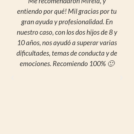
reia, y
La Mireia és una excel·len
acias por tu
professional! La meva experi
alidad. En
ha estat molt positiva. La s
 hijos de 8 y
capacitat d'escolta, empati
perar varias
acompanyament m'ha ajuda
onducta y de
entendre'm millor i a gestiona
o 100% 🙂
meves emocions d'una maner
sana. La seva mirada human
respectuosa fa que cada sessió
un espai segur on poder explo
créixer. Recomano la Mireia L
a qualsevol persona que busq
procés terapèutic profund