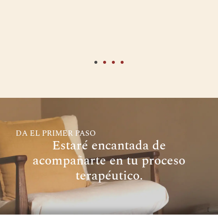
enriquidor. Moltes gràcies pe
teva dedicació i vocació!
DA EL PRIMER PASO
Estaré encantada de
acompañarte en tu proceso
terapéutico.